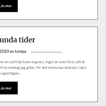
Läs mer
unda tider
, 2020
av
tompa
 sno en rad från Sven-Ingvars: Inget är som förut, allt är
t en mening jag gillar. För det mesta har ändrats i våra
och egentligen…
Läs mer