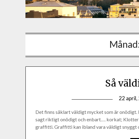
Månad
Så väld
22 april
Det finns såklart väldigt mycket som är onödigt. 
sagt riktigt onödigt och enbart…. korkat; Klotter! 
graffitti. Graffitti kan ibland vara väldigt snyg