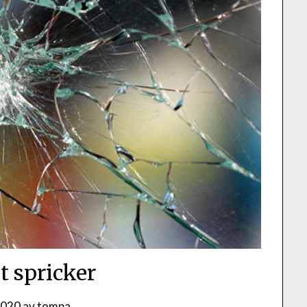
t spricker
2020
av
tompa