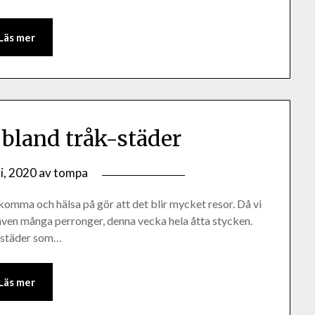
Läs mer
 bland tråk-städer
i, 2020
av
tompa
 komma och hälsa på gör att det blir mycket resor. Då vi
t även många perronger, denna vecka hela åtta stycken.
a städer som…
Läs mer