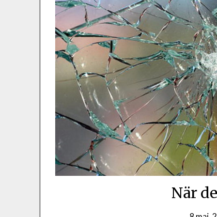
När de
8 maj, 