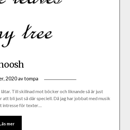
hoosh
r, 2020
av
tompa
låtar. Till skillnad mot böcker och liknande så är just
r att bli just så där speciell. Då jag har jobbat med musik
t intresse för texter…
Läs mer