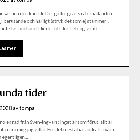
r så sann den kan bli. Det gäller givetvis förhållanden
koj, berusande och härligt (stryk det som ej stämmer).
 inte tas om hand blir det till slut betong-grått….
Läs mer
unda tider
, 2020
av
tompa
 sno en rad från Sven-Ingvars: Inget är som förut, allt är
t en mening jag gillar. För det mesta har ändrats i våra
och egentligen…