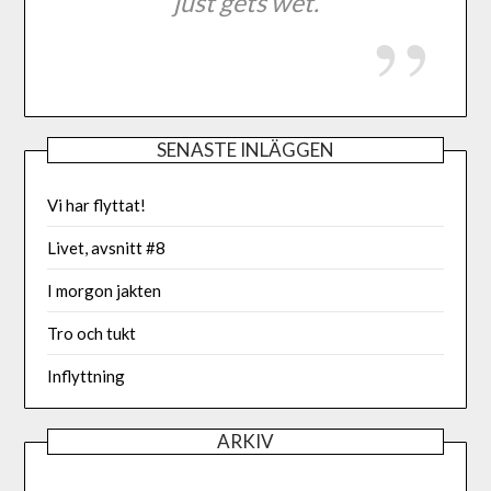
just gets wet.
SENASTE INLÄGGEN
Vi har flyttat!
Livet, avsnitt #8
I morgon jakten
Tro och tukt
Inflyttning
ARKIV