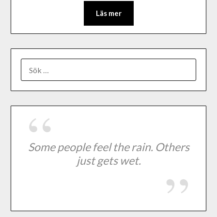
Läs mer
Some people feel the rain. Others
just gets wet.