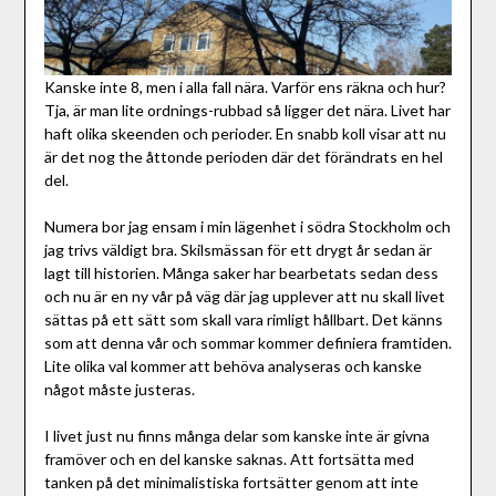
Kanske inte 8, men i alla fall nära. Varför ens räkna och hur?
Tja, är man lite ordnings-rubbad så ligger det nära. Livet har
haft olika skeenden och perioder. En snabb koll visar att nu
är det nog the åttonde perioden där det förändrats en hel
del.
Numera bor jag ensam i min lägenhet i södra Stockholm och
jag trivs väldigt bra. Skilsmässan för ett drygt år sedan är
lagt till historien. Många saker har bearbetats sedan dess
och nu är en ny vår på väg där jag upplever att nu skall livet
sättas på ett sätt som skall vara rimligt hållbart. Det känns
som att denna vår och sommar kommer definiera framtiden.
Lite olika val kommer att behöva analyseras och kanske
något måste justeras.
I livet just nu finns många delar som kanske inte är givna
framöver och en del kanske saknas. Att fortsätta med
tanken på det minimalistiska fortsätter genom att inte