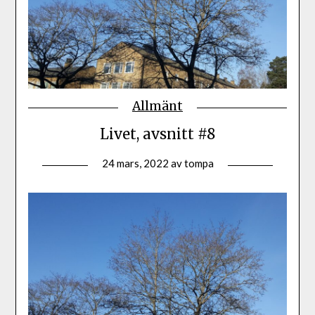
Allmänt
Livet, avsnitt #8
24 mars, 2022
av
tompa