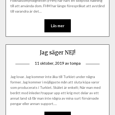
Folkhälsomyndigheten (FHM) har haft en skeptisk hållning
till att använda dom. FHM har länge förespråkat att avstånd
till varandra är det…
Läs mer
Jag säger NEJ!
11 oktober, 2019
av
tompa
Jag lovar. Jag kommer inte åka till Turkiet under några
former. Jag kommer i möjligaste mån att sluta köpa varor
som producerats i Turkiet. Skälet är enkelt; När man med
berått mod inleder/trappar upp ett krig mot delar av ett
annat land så får man inte några av mina surt förvärvade
pengar eller annan support….