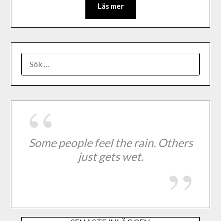
Läs mer
Some people feel the rain. Others
just gets wet.