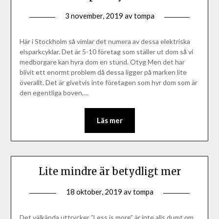
3 november, 2019
av
tompa
Här i Stockholm så vimlar det numera av dessa elektriska
elsparkcyklar. Det är 5-10 företag som ställer ut dom så vi
medborgare kan hyra dom en stund. Otyg Men det har
blivit ett enormt problem då dessa ligger på marken lite
överallt. Det är givetvis inte företagen som hyr dom som är
den egentliga boven,…
Läs mer
Lite mindre är betydligt mer
18 oktober, 2019
av
tompa
Det välkända uttrycker ”Less is more” är inte alls dumt om