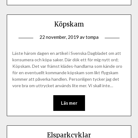
Köpskam
22 november, 2019
av
tompa
Läste härom dagen en artikel i Svenska Dagbladet om att
konsumera och köpa saker. Där dök ett för mig nytt ord;
Köpskam. Det var främst klädes-handlarna som kände oro
för en eventuellt kommande köpskam som likt flygskam
kommer att påverka handlen. Personligen tycker jag det
vore bra om uttrycket används lite mer. Vi skall inte…
Läs mer
Elsparkcyklar