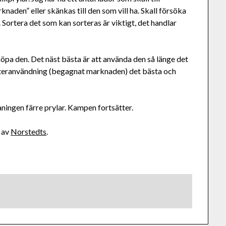
aden” eller skänkas till den som vill ha. Skall försöka
. Sortera det som kan sorteras är viktigt, det handlar
pa den. Det näst bästa är att använda den så länge det
r återanvändning (begagnat marknaden) det bästa och
aningen färre prylar. Kampen fortsätter.
t av
Norstedts
.