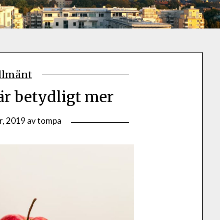
llmänt
är betydligt mer
r, 2019
av
tompa