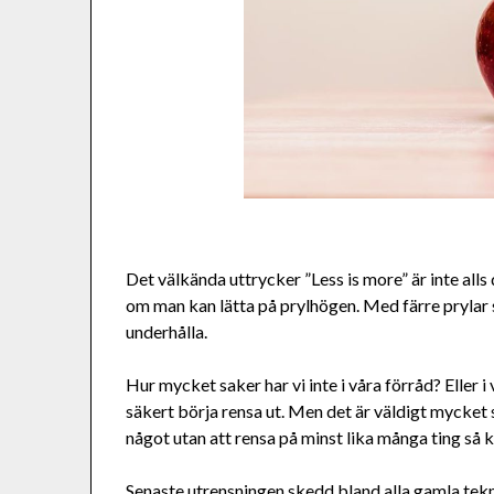
Det välkända uttrycker ”Less is more” är inte alls 
om man kan lätta på prylhögen. Med färre prylar s
underhålla.
Hur mycket saker har vi inte i våra förråd? Eller 
säkert börja rensa ut. Men det är väldigt mycket
något utan att rensa på minst lika många ting så ko
Senaste utrensningen skedd bland alla gamla teknik