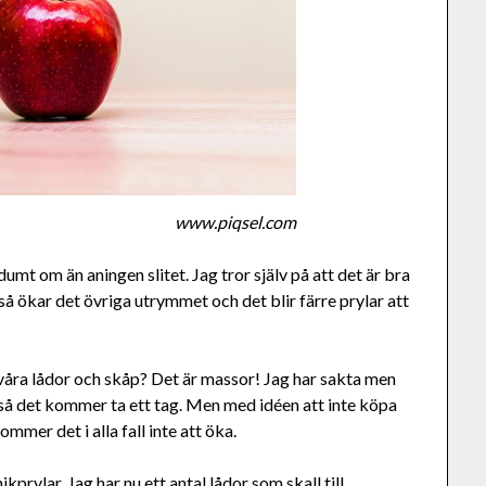
www.piqsel.com
dumt om än aningen slitet. Jag tror själv på att det är bra
å ökar det övriga utrymmet och det blir färre prylar att
i våra lådor och skåp? Det är massor! Jag har sakta men
 så det kommer ta ett tag. Men med idéen att inte köpa
mmer det i alla fall inte att öka.
prylar. Jag har nu ett antal lådor som skall till