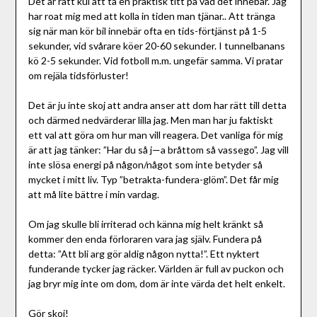
Det är rätt kul att ta en praktisk titt på vad det innebär. Jag
har roat mig med att kolla in tiden man tjänar.. Att tränga
sig när man kör bil innebär ofta en tids-förtjänst på 1-5
sekunder, vid svårare köer 20-60 sekunder. I tunnelbanans
kö 2-5 sekunder. Vid fotboll m.m. ungefär samma. Vi pratar
om rejäla tidsförluster!
Det är ju inte skoj att andra anser att dom har rätt till detta
och därmed nedvärderar lilla jag. Men man har ju faktiskt
ett val att göra om hur man vill reagera. Det vanliga för mig
är att jag tänker: ”Har du så j—a bråttom så vassego”. Jag vill
inte slösa energi på någon/något som inte betyder så
mycket i mitt liv. Typ ”betrakta-fundera-glöm”. Det får mig
att må lite bättre i min vardag.
Om jag skulle bli irriterad och känna mig helt kränkt så
kommer den enda förloraren vara jag själv. Fundera på
detta: ”Att bli arg gör aldig någon nytta!”. Ett nyktert
funderande tycker jag räcker. Världen är full av puckon och
jag bryr mig inte om dom, dom är inte värda det helt enkelt.
Gör skoj!