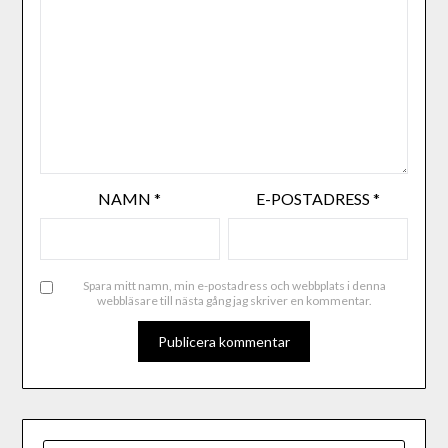
NAMN
*
E-POSTADRESS
*
Spara mitt namn, min e-postadress och webbplats i denna
webbläsare till nästa gång jag skriver en kommentar.