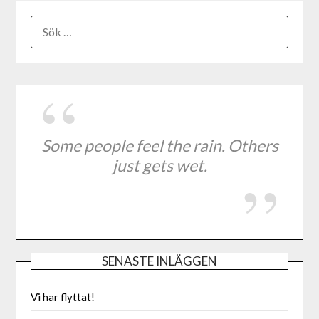
Some people feel the rain. Others
just gets wet.
SENASTE INLÄGGEN
Vi har flyttat!