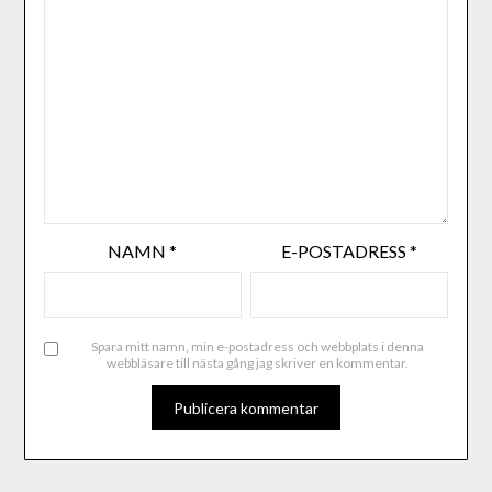
NAMN
*
E-POSTADRESS
*
Spara mitt namn, min e-postadress och webbplats i denna
webbläsare till nästa gång jag skriver en kommentar.