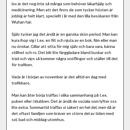
lov är det nog inte så många som behöver läkarhjälp och
medicinering. Men att det finns de som tycker hösten är
jobbig är helt klart, speciellt i år med den lilla besökaren från
Wuhan här.
Själv tycker jag det ändå är en ganska skön period. Man kan
kura ihop sig i t.ex. en filt och njuta av en bok, film eller man
nu önskar. Gillar att sitta för mig själv och bara vara, känna
stillhet och ro. Det blir lite färggladare bland buskar och
träd och vips så kommer några snöflingor och ställer till det
för trafiken.
Varje år i början av november är det alltid en dag med
trafikkaos.
Man kan åter börja träffas i olika sammanhang på t.ex.
puben eller i klubben. Det är ändå de sociala som lyfter oss
lite extra. Sommartid träffas vi säkert en hel del, men då är
det oftast familjen som kräver en större del av tiden med
sol, bad och middag utomhus.